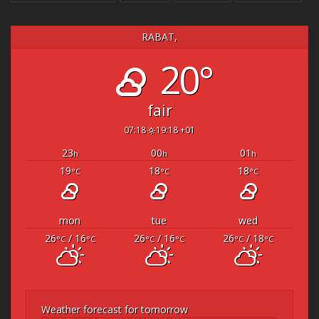
RABAT,
20°
fair
07:18
19:18 +01
23
00
01
h
h
h
19
18
18
°C
°C
°C
mon
tue
wed
26
/ 16
26
/ 16
26
/ 18
°C
°C
°C
°C
°C
°C
Weather forecast for tomorrow