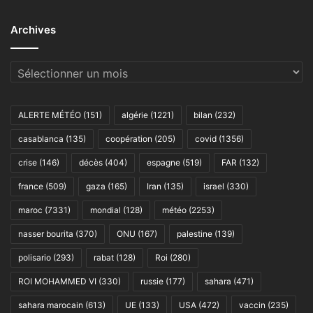
Archives
Archives
ALERTE MÉTÉO
(151)
algérie
(1221)
bilan
(232)
casablanca
(135)
coopération
(205)
covid
(1356)
crise
(146)
décès
(404)
espagne
(519)
FAR
(132)
france
(509)
gaza
(165)
Iran
(135)
israel
(330)
maroc
(7331)
mondial
(128)
météo
(2253)
nasser bourita
(370)
ONU
(167)
palestine
(139)
polisario
(293)
rabat
(128)
Roi
(280)
ROI MOHAMMED VI
(330)
russie
(177)
sahara
(471)
sahara marocain
(613)
UE
(133)
USA
(472)
vaccin
(235)