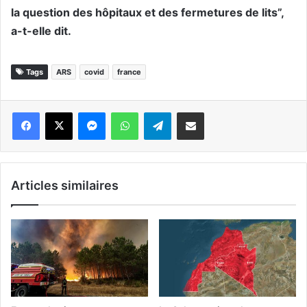
la question des hôpitaux et des fermetures de lits”,
a-t-elle dit.
Tags
ARS
covid
france
Messenger
WhatsApp
Telegram
Partager par email
Articles similaires