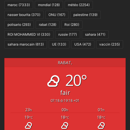
maroc
(7333)
mondial
(128)
météo
(2254)
nasser bourita
(370)
ONU
(167)
palestine
(139)
polisario
(293)
rabat
(128)
Roi
(280)
ROI MOHAMMED VI
(330)
russie
(177)
sahara
(471)
sahara marocain
(613)
UE
(133)
USA
(472)
vaccin
(235)
RABAT,
20°
fair
07:18
19:18 +01
23
00
01
h
h
h
19
18
18
°C
°C
°C