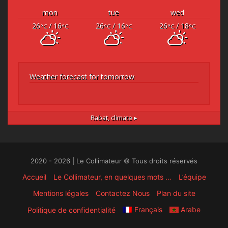
mon
tue
wed
26
/ 16
26
/ 16
26
/ 18
°C
°C
°C
°C
°C
°C
Weather forecast for tomorrow
Rabat,
climate ▸
2020 - 2026 | Le Collimateur © Tous droits réservés
Accueil
Le Collimateur, en quelques mots …
L’équipe
Mentions légales
Contactez Nous
Plan du site
Français
Arabe
Politique de confidentialité