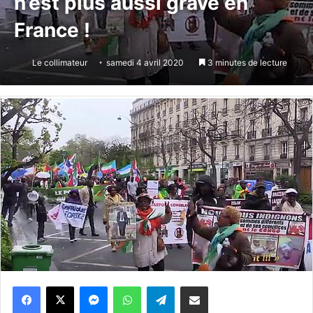
n’est plus aussi grave en
France !
Le collimateur
samedi 4 avril 2020
3 minutes de lecture
Messenger
WhatsApp
Telegram
Partager par email