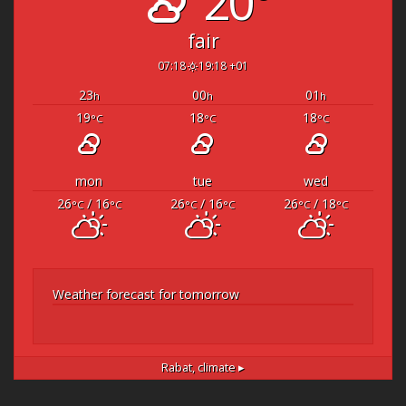
20°
fair
07:18
19:18 +01
23
00
01
h
h
h
19
18
18
°C
°C
°C
mon
tue
wed
26
/ 16
26
/ 16
26
/ 18
°C
°C
°C
°C
°C
°C
Weather forecast for tomorrow
Rabat,
climate ▸