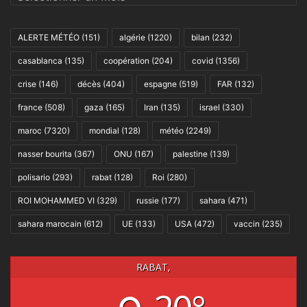
ALERTE MÉTÉO
(151)
algérie
(1220)
bilan
(232)
casablanca
(135)
coopération
(204)
covid
(1356)
crise
(146)
décès
(404)
espagne
(519)
FAR
(132)
france
(508)
gaza
(165)
Iran
(135)
israel
(330)
maroc
(7320)
mondial
(128)
météo
(2249)
nasser bourita
(367)
ONU
(167)
palestine
(139)
polisario
(293)
rabat
(128)
Roi
(280)
ROI MOHAMMED VI
(329)
russie
(177)
sahara
(471)
sahara marocain
(612)
UE
(133)
USA
(472)
vaccin
(235)
RABAT,