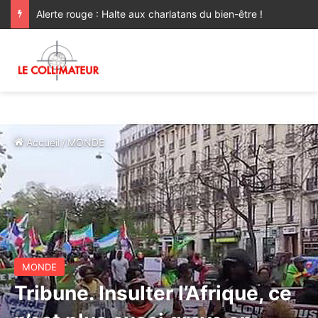
Alerte rouge : Halte aux charlatans du bien-être !
Accueil
/
MONDE
MONDE
Tribune. Insulter l’Afrique, ce