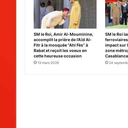
SM le Roi, Amir Al-Mouminine,
SM le Roi l
accomplit la prière de l’Aïd Al-
ferroviaires
Fitr à la mosquée “Ahl Fès” à
impact sur l
Rabat et reçoit les voeux en
zone métrop
cette heureuse occasion
Casablanca
19 mars 2026
24 septemb