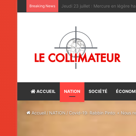
Le Sahara oriental, une terre marocain
Breaking News
ACCUEIL
NATION
SOCIÉTÉ
ÉCONOM
Accueil
/
NATION
/
Covid-19: Rabbin Pinto: « Nous n