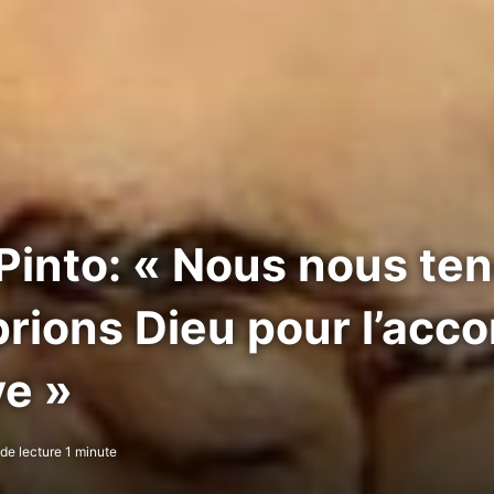
Pinto: « Nous nous ten
prions Dieu pour l’ac
ve »
e lecture 1 minute