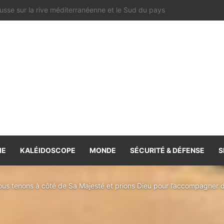
e spoliée : les archives françaises rétablissent une vérité historique
IE
KALÉIDOSCOPE
MONDE
SÉCURITÉ & DÉFENSE
S
ous tenons à côté de Sa Majesté et prions Dieu pour l’accompagner 