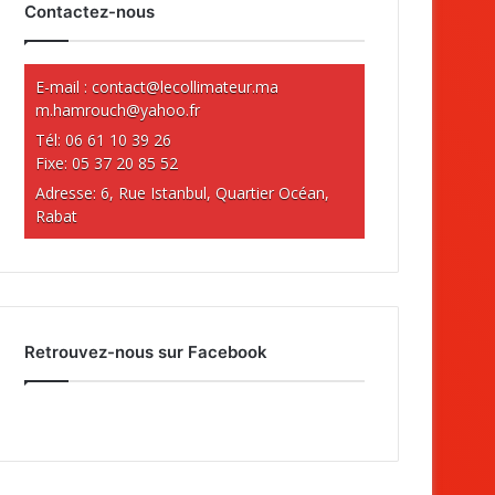
Contactez-nous
E-mail :
contact@lecollimateur.ma
m.hamrouch@yahoo.fr
Tél: 06 61 10 39 26
Fixe: 05 37 20 85 52
Adresse: 6, Rue Istanbul, Quartier Océan,
Rabat
Retrouvez-nous sur Facebook