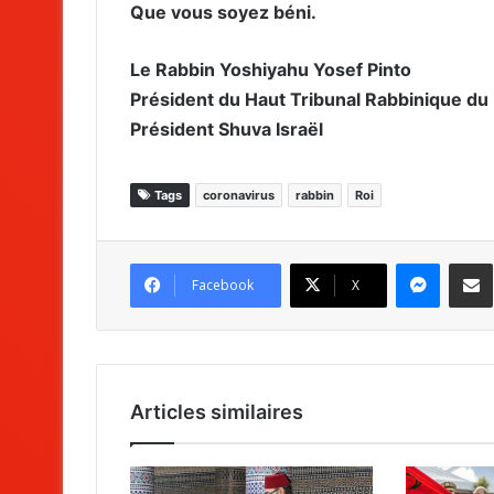
Que vous soyez béni.
Le Rabbin Yoshiyahu Yosef Pinto
Président du Haut Tribunal Rabbinique d
Président Shuva Israël
Tags
coronavirus
rabbin
Roi
Messenger
Partag
Facebook
X
Articles similaires