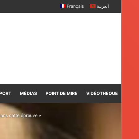
Français
العربية
PORT
MÉDIAS
POINT DE MIRE
VIDÉOTHÈQUE
dans cette épreuve »