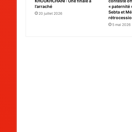
KHOUKHCHANI : Une finale à
conteste off
l’arraché
« paternité 
Sebta et Mél
20 juillet 2026
rétrocessi
5 mai 2026