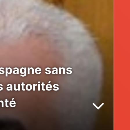
’Espagne sans
s autorités
nté