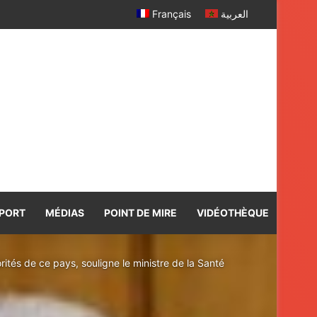
Accra : Sur Très Haute Instruction Royale, M. Bourita représente Sa Majesté le Roi au Sommet extraordinaire de l’UA sur l’élimination du Sida d’ici 2030
Français
العربية
PORT
MÉDIAS
POINT DE MIRE
VIDÉOTHÈQUE
ités de ce pays, souligne le ministre de la Santé