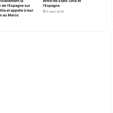
entre les Etats-Unis et
iciellement la
l’Espagne
» de l’Espagne sur
ilia et appelle à leur
3 mars 2026
on au Maroc