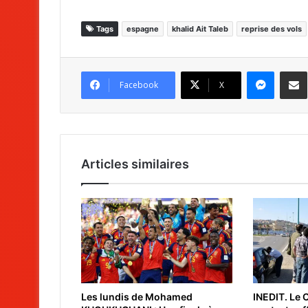
Tags
espagne
khalid Ait Taleb
reprise des vols
Messenger
Partag
Facebook
X
Articles similaires
Les lundis de Mohamed
INEDIT. Le 