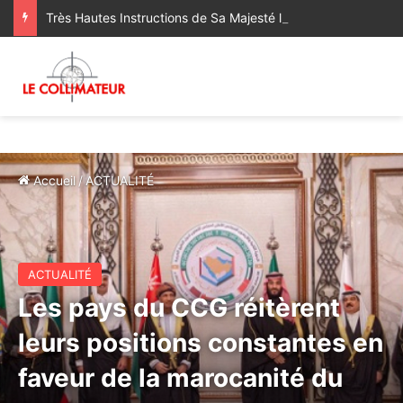
Très Hautes Instructions de Sa Majesté le Roi Mohammed VI pour la remise aux autorités maliennes du Complexe Mohammed VI de Formation Professionnelle
Accueil
/
ACTUALITÉ
ACTUALITÉ
Les pays du CCG réitèrent
leurs positions constantes en
faveur de la marocanité du