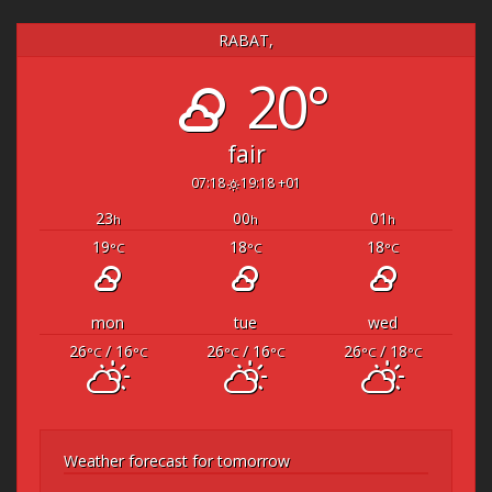
RABAT,
20°
fair
07:18
19:18 +01
23
00
01
h
h
h
19
18
18
°C
°C
°C
mon
tue
wed
26
/ 16
26
/ 16
26
/ 18
°C
°C
°C
°C
°C
°C
Weather forecast for tomorrow