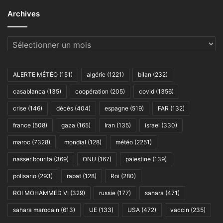
Archives
Archives
ALERTE MÉTÉO
(151)
algérie
(1221)
bilan
(232)
casablanca
(135)
coopération
(205)
covid
(1356)
crise
(146)
décès
(404)
espagne
(519)
FAR
(132)
france
(508)
gaza
(165)
Iran
(135)
israel
(330)
maroc
(7328)
mondial
(128)
météo
(2251)
nasser bourita
(369)
ONU
(167)
palestine
(139)
polisario
(293)
rabat
(128)
Roi
(280)
ROI MOHAMMED VI
(329)
russie
(177)
sahara
(471)
sahara marocain
(613)
UE
(133)
USA
(472)
vaccin
(235)