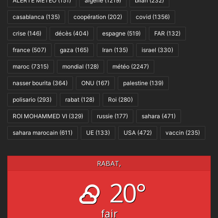
ALERTE MÉTÉO
(151)
algérie
(1219)
bilan
(232)
casablanca
(135)
coopération
(202)
covid
(1356)
crise
(146)
décès
(404)
espagne
(519)
FAR
(132)
france
(507)
gaza
(165)
Iran
(135)
israel
(330)
maroc
(7315)
mondial
(128)
météo
(2247)
nasser bourita
(364)
ONU
(167)
palestine
(139)
polisario
(293)
rabat
(128)
Roi
(280)
ROI MOHAMMED VI
(329)
russie
(177)
sahara
(471)
sahara marocain
(611)
UE
(133)
USA
(472)
vaccin
(235)
RABAT,
20°
fair