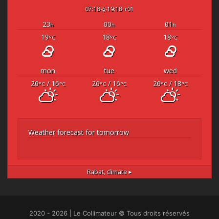
07:18
19:18 +01
23
00
01
h
h
h
19
18
18
°C
°C
°C
mon
tue
wed
26
/ 16
26
/ 16
26
/ 18
°C
°C
°C
°C
°C
°C
Weather forecast for tomorrow
Rabat,
climate ▸
2020 - 2026 | Le Collimateur © Tous droits réservés