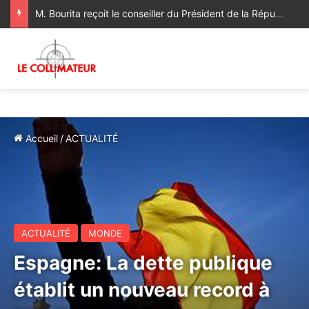
Sa Majesté le Roi reçoit le Wali de Bank Al-Maghrib
Accueil
/
ACTUALITÉ
ACTUALITÉ
MONDE
Espagne: La dette publique
établit un nouveau record à