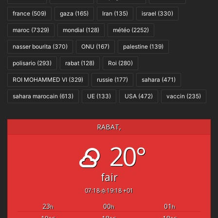
france
(509)
gaza
(165)
Iran
(135)
israel
(330)
maroc
(7329)
mondial
(128)
météo
(2252)
nasser bourita
(370)
ONU
(167)
palestine
(139)
polisario
(293)
rabat
(128)
Roi
(280)
ROI MOHAMMED VI
(329)
russie
(177)
sahara
(471)
sahara marocain
(613)
UE
(133)
USA
(472)
vaccin
(235)
RABAT,
20°
fair
07:18
19:18 +01
23
00
01
h
h
h