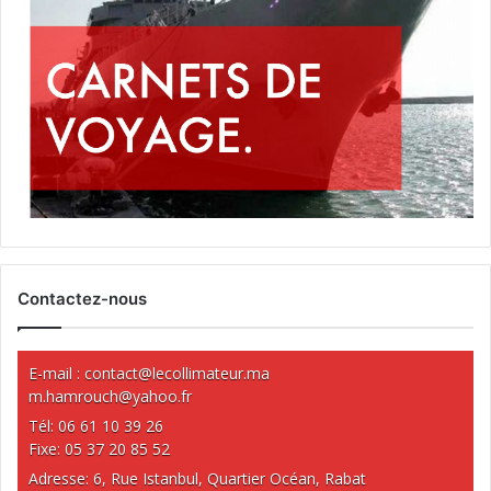
Contactez-nous
E-mail :
contact@lecollimateur.ma
m.hamrouch@yahoo.fr
Tél: 06 61 10 39 26
Fixe: 05 37 20 85 52
Adresse: 6, Rue Istanbul, Quartier Océan, Rabat