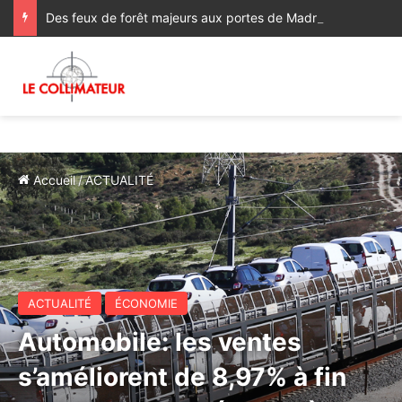
Des feux de forêt majeurs aux portes de Madrid, « le pire incendie de l’histoire de la région » [Vidéos]
Accueil
/
ACTUALITÉ
ACTUALITÉ
ÉCONOMIE
Automobile: les ventes
s’améliorent de 8,97% à fin