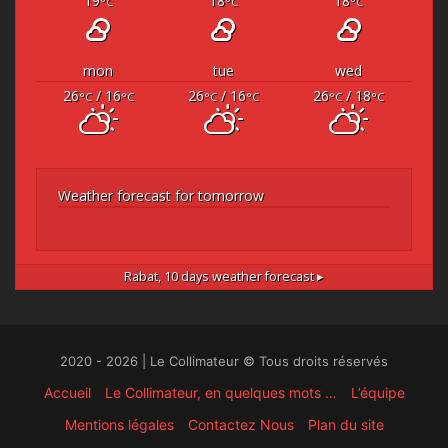
19
18
18
°C
°C
°C
mon
tue
wed
26
/ 16
26
/ 16
26
/ 18
°C
°C
°C
°C
°C
°C
Weather forecast for tomorrow
Rabat,
10 days weather forecast ▸
2020 - 2026 | Le Collimateur © Tous droits réservés
Accueil
Le Collimateur, en quelques mots …
L’équipe
Mentions légales
Contactez Nous
Plan du site