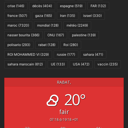
crise
(146)
décès
(404)
espagne
(519)
FAR
(132)
france
(507)
gaza
(165)
Iran
(135)
israel
(330)
maroc
(7320)
mondial
(128)
météo
(2249)
nasser bourita
(366)
ONU
(167)
palestine
(139)
polisario
(293)
rabat
(128)
Roi
(280)
ROI MOHAMMED VI
(329)
russie
(177)
sahara
(471)
sahara marocain
(612)
UE
(133)
USA
(472)
vaccin
(235)
RABAT,
20°
fair
07:18
19:18 +01