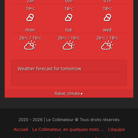
23
00
01
h
h
h
19
18
18
°C
°C
°C
mon
tue
wed
26
/ 16
26
/ 16
26
/ 18
°C
°C
°C
°C
°C
°C
Weather forecast for tomorrow
Rabat,
climate ▸
2020 - 2026 | Le Collimateur © Tous droits réservés
Accueil
Le Collimateur, en quelques mots …
L’équipe