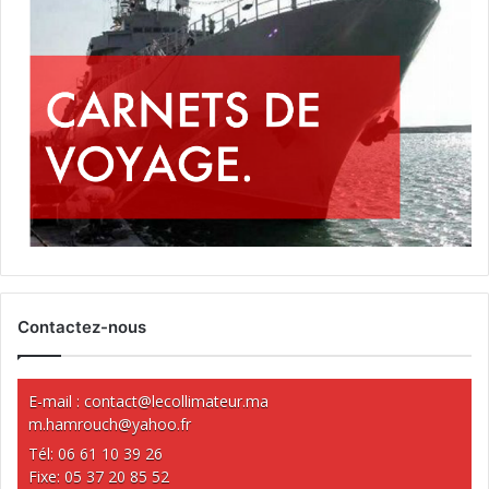
Contactez-nous
E-mail :
contact@lecollimateur.ma
m.hamrouch@yahoo.fr
Tél: 06 61 10 39 26
Fixe: 05 37 20 85 52