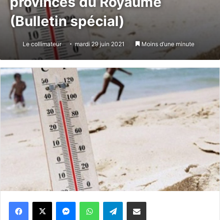
provinces du Royaume
(Bulletin spécial)
Le collimateur
mardi 29 juin 2021
Moins d’une minute
Messenger
WhatsApp
Telegram
Partager par email