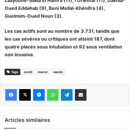
Laâyoune-Sakia El Hamra (11), l’Oriental (11), Dakhla-
Oued Eddahab (9), Beni Mellal-Khénifra (4),
Guelmim-Oued Noun (3).
Les cas actifs sont au nombre de 3.731, tandis que
les cas sévères ou critiques ont atteint 187, dont
quatre placés sous intubation et 92 sous ventilation
non invasive.
Tags
covid
maroc
vaccin
Messenger
WhatsApp
Telegram
Partager par email
Articles similaires