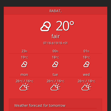
RABAT,
20°
fair
07:18
19:18 +01
23
00
01
h
h
h
19
18
18
°C
°C
°C
mon
tue
wed
26
/ 16
26
/ 16
26
/ 18
°C
°C
°C
°C
°C
°C
Weather forecast for tomorrow