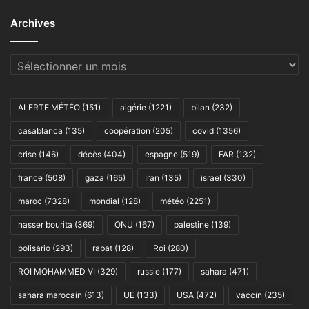
Archives
Archives
ALERTE MÉTÉO
(151)
algérie
(1221)
bilan
(232)
casablanca
(135)
coopération
(205)
covid
(1356)
crise
(146)
décès
(404)
espagne
(519)
FAR
(132)
france
(508)
gaza
(165)
Iran
(135)
israel
(330)
maroc
(7328)
mondial
(128)
météo
(2251)
nasser bourita
(369)
ONU
(167)
palestine
(139)
polisario
(293)
rabat
(128)
Roi
(280)
ROI MOHAMMED VI
(329)
russie
(177)
sahara
(471)
sahara marocain
(613)
UE
(133)
USA
(472)
vaccin
(235)