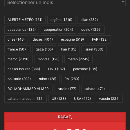
Archives
ALERTE MÉTÉO
(151)
algérie
(1219)
bilan
(232)
casablanca
(135)
coopération
(204)
covid
(1356)
crise
(146)
décès
(404)
espagne
(519)
FAR
(132)
france
(507)
gaza
(165)
Iran
(135)
israel
(330)
maroc
(7320)
mondial
(128)
météo
(2249)
nasser bourita
(366)
ONU
(167)
palestine
(139)
polisario
(293)
rabat
(128)
Roi
(280)
ROI MOHAMMED VI
(329)
russie
(177)
sahara
(471)
sahara marocain
(612)
UE
(133)
USA
(472)
vaccin
(235)
RABAT,