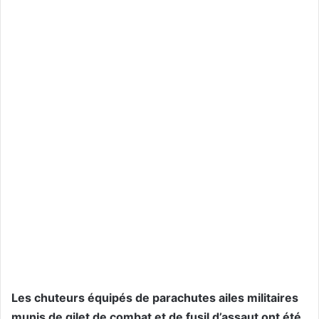
Les chuteurs équipés de parachutes ailes militaires
munis de gilet de combat et de fusil d’assaut ont été