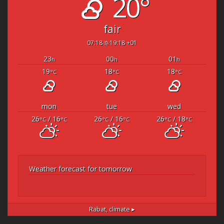
20°
fair
07:18
19:18 +01
23
00
01
h
h
h
19
18
18
°C
°C
°C
mon
tue
wed
26
/ 16
26
/ 16
26
/ 18
°C
°C
°C
°C
°C
°C
Weather forecast for tomorrow
Rabat,
climate ▸