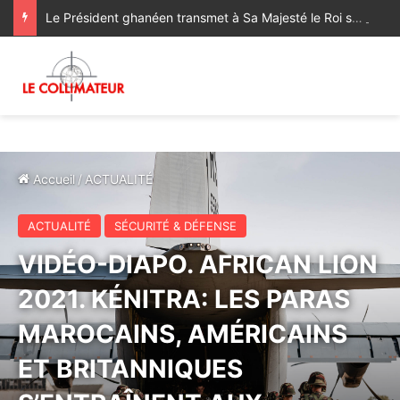
Le Président ghanéen transmet à Sa Majesté le Roi ses salutations fraternelles et exprime sa satisfaction des progrès réalisés dans le cadre de la coopération bilatérale avec le Maroc
Accueil
/
ACTUALITÉ
ACTUALITÉ
SÉCURITÉ & DÉFENSE
VIDÉO-DIAPO. AFRICAN LION
2021. KÉNITRA: LES PARAS
MAROCAINS, AMÉRICAINS
ET BRITANNIQUES