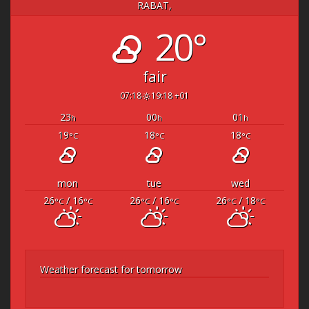
RABAT,
20°
fair
07:18
19:18 +01
23
00
01
h
h
h
19
18
18
°C
°C
°C
mon
tue
wed
26
/ 16
26
/ 16
26
/ 18
°C
°C
°C
°C
°C
°C
Weather forecast for tomorrow