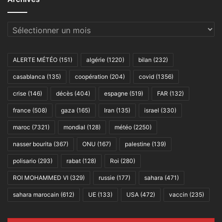
Archives
ALERTE MÉTÉO
(151)
algérie
(1220)
bilan
(232)
casablanca
(135)
coopération
(204)
covid
(1356)
crise
(146)
décès
(404)
espagne
(519)
FAR
(132)
france
(508)
gaza
(165)
Iran
(135)
israel
(330)
maroc
(7321)
mondial
(128)
météo
(2250)
nasser bourita
(367)
ONU
(167)
palestine
(139)
polisario
(293)
rabat
(128)
Roi
(280)
ROI MOHAMMED VI
(329)
russie
(177)
sahara
(471)
sahara marocain
(612)
UE
(133)
USA
(472)
vaccin
(235)