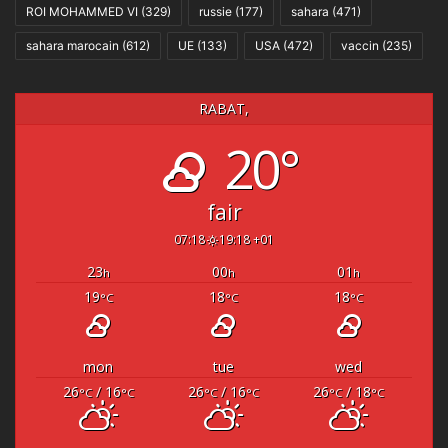
ROI MOHAMMED VI
(329)
russie
(177)
sahara
(471)
sahara marocain
(612)
UE
(133)
USA
(472)
vaccin
(235)
RABAT,
20°
fair
07:18
19:18 +01
23
00
01
h
h
h
19
18
18
°C
°C
°C
mon
tue
wed
26
/ 16
26
/ 16
26
/ 18
°C
°C
°C
°C
°C
°C