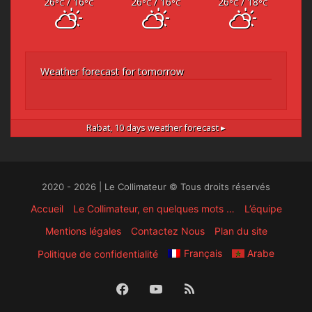
26
/ 16
26
/ 16
26
/ 18
°C
°C
°C
°C
°C
°C
Weather forecast for tomorrow
Rabat,
10 days weather forecast ▸
2020 - 2026 | Le Collimateur © Tous droits réservés
Accueil
Le Collimateur, en quelques mots …
L’équipe
Mentions légales
Contactez Nous
Plan du site
Français
Arabe
Politique de confidentialité
Facebook
YouTube
RSS