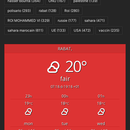
nasser bourita
(364)
ONU
(167)
palestine
(139)
polisario
(293)
rabat
(128)
Roi
(280)
ROI MOHAMMED VI
(329)
russie
(177)
sahara
(471)
sahara marocain
(611)
UE
(133)
USA
(472)
vaccin
(235)
RABAT,
20°
fair
07:18
19:18 +01
23
00
01
h
h
h
19
18
18
°C
°C
°C
mon
tue
wed