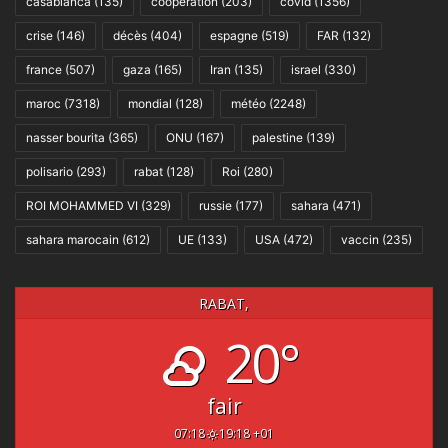
casablanca
(135)
coopération
(203)
covid
(1356)
crise
(146)
décès
(404)
espagne
(519)
FAR
(132)
france
(507)
gaza
(165)
Iran
(135)
israel
(330)
maroc
(7318)
mondial
(128)
météo
(2248)
nasser bourita
(365)
ONU
(167)
palestine
(139)
polisario
(293)
rabat
(128)
Roi
(280)
ROI MOHAMMED VI
(329)
russie
(177)
sahara
(471)
sahara marocain
(612)
UE
(133)
USA
(472)
vaccin
(235)
RABAT,
20°
fair
07:18
19:18 +01