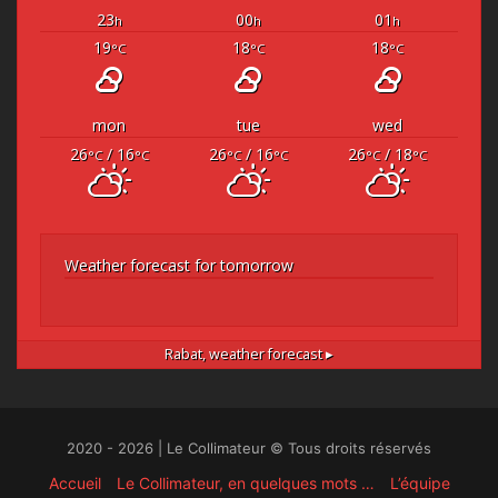
23
00
01
h
h
h
19
18
18
°C
°C
°C
mon
tue
wed
26
/ 16
26
/ 16
26
/ 18
°C
°C
°C
°C
°C
°C
Weather forecast for tomorrow
Rabat,
weather forecast ▸
2020 - 2026 | Le Collimateur © Tous droits réservés
Accueil
Le Collimateur, en quelques mots …
L’équipe