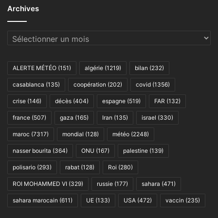
Archives
Archives
ALERTE MÉTÉO
(151)
algérie
(1219)
bilan
(232)
casablanca
(135)
coopération
(202)
covid
(1356)
crise
(146)
décès
(404)
espagne
(519)
FAR
(132)
france
(507)
gaza
(165)
Iran
(135)
israel
(330)
maroc
(7317)
mondial
(128)
météo
(2248)
nasser bourita
(364)
ONU
(167)
palestine
(139)
polisario
(293)
rabat
(128)
Roi
(280)
ROI MOHAMMED VI
(329)
russie
(177)
sahara
(471)
sahara marocain
(611)
UE
(133)
USA
(472)
vaccin
(235)