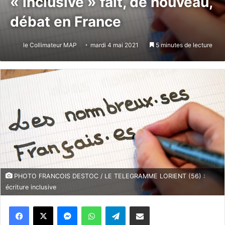
« inclusive » fait, de nouveau,
débat en France
le Collimateur MAP
mardi 4 mai 2021
5 minutes de lecture
PHOTO FRANCOIS DESTOC / LE TELEGRAMME LORIENT (56) :
écriture inclusive
Messenger
WhatsApp
Telegram
Partager par email