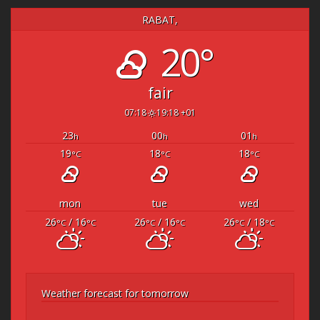
RABAT,
20°
fair
07:18
19:18 +01
23
00
01
h
h
h
19
18
18
°C
°C
°C
mon
tue
wed
26
/ 16
26
/ 16
26
/ 18
°C
°C
°C
°C
°C
°C
Weather forecast for tomorrow