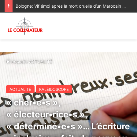
Bologne: Vif émoi après la mort cruelle d’un Marocain aux mains de policiers italiens
Accueil
/
ACTUALITÉ
ACTUALITÉ
KALÉIDOSCOPE
« cher•e•s »,
« électeur•rice•s »,
« déterminé•e•s »… L’écriture