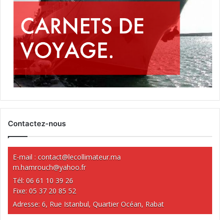
Contactez-nous
E-mail :
contact@lecollimateur.ma
m.hamrouch@yahoo.fr
Tél: 06 61 10 39 26
Fixe: 05 37 20 85 52
Adresse: 6, Rue Istanbul, Quartier Océan, Rabat