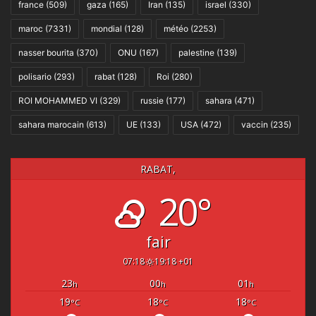
france
(509)
gaza
(165)
Iran
(135)
israel
(330)
maroc
(7331)
mondial
(128)
météo
(2253)
nasser bourita
(370)
ONU
(167)
palestine
(139)
polisario
(293)
rabat
(128)
Roi
(280)
ROI MOHAMMED VI
(329)
russie
(177)
sahara
(471)
sahara marocain
(613)
UE
(133)
USA
(472)
vaccin
(235)
RABAT,
20°
fair
07:18
19:18 +01
23
00
01
h
h
h
19
18
18
°C
°C
°C