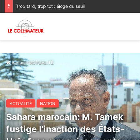
Trop tard, trop tôt : éloge du seuil
Accueil
/
ACTUALITÉ
ACTUALITÉ
NATION
Sahara marocain: M. Tamek
fustige l’inaction des États-