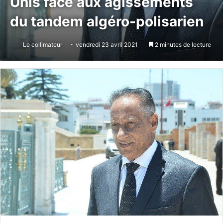
Unis face aux agissements
du tandem algéro-polisarien
Le collimateur
vendredi 23 avril 2021
2 minutes de lecture