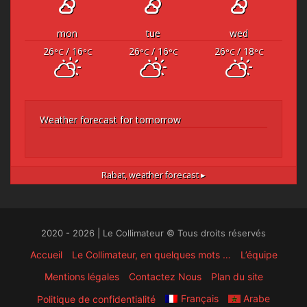
mon
tue
wed
26
/ 16
26
/ 16
26
/ 18
°C
°C
°C
°C
°C
°C
Weather forecast for tomorrow
Rabat,
weather forecast ▸
2020 - 2026 | Le Collimateur © Tous droits réservés
Accueil
Le Collimateur, en quelques mots …
L’équipe
Mentions légales
Contactez Nous
Plan du site
Français
Arabe
Politique de confidentialité