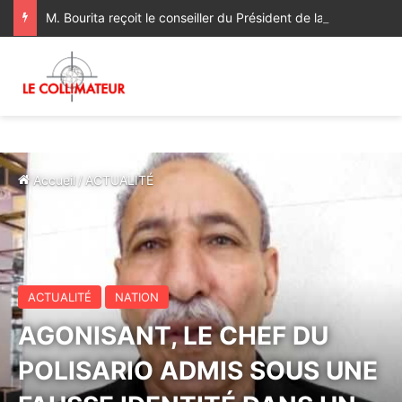
M. Bourita reçoit le conseiller du Président de la République de Roumanie, porteur d’un message adressé à SM le Roi
Accueil
/
ACTUALITÉ
ACTUALITÉ
NATION
AGONISANT, LE CHEF DU
POLISARIO ADMIS SOUS UNE