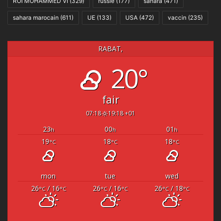
ROI MOHAMMED VI
(329)
russie
(177)
sahara
(471)
sahara marocain
(611)
UE
(133)
USA
(472)
vaccin
(235)
RABAT,
20°
fair
07:18
19:18 +01
23
00
01
h
h
h
19
18
18
°C
°C
°C
mon
tue
wed
26
/ 16
26
/ 16
26
/ 18
°C
°C
°C
°C
°C
°C