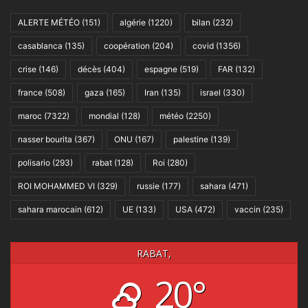
ALERTE MÉTÉO
(151)
algérie
(1220)
bilan
(232)
casablanca
(135)
coopération
(204)
covid
(1356)
crise
(146)
décès
(404)
espagne
(519)
FAR
(132)
france
(508)
gaza
(165)
Iran
(135)
israel
(330)
maroc
(7322)
mondial
(128)
météo
(2250)
nasser bourita
(367)
ONU
(167)
palestine
(139)
polisario
(293)
rabat
(128)
Roi
(280)
ROI MOHAMMED VI
(329)
russie
(177)
sahara
(471)
sahara marocain
(612)
UE
(133)
USA
(472)
vaccin
(235)
RABAT,
20°