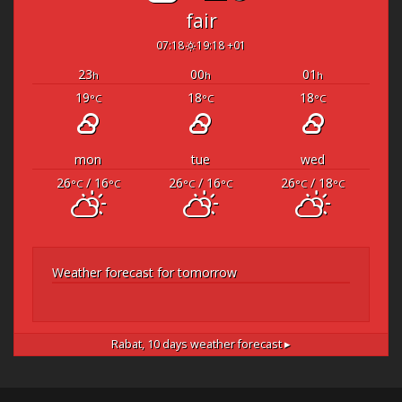
fair
07:18
19:18 +01
23
00
01
h
h
h
19
18
18
°C
°C
°C
mon
tue
wed
26
/ 16
26
/ 16
26
/ 18
°C
°C
°C
°C
°C
°C
Weather forecast for tomorrow
Rabat,
10 days weather forecast ▸