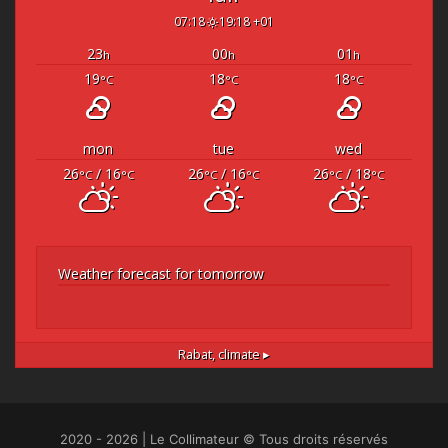
07:18
19:18 +01
23
00
01
h
h
h
19
18
18
°C
°C
°C
mon
tue
wed
26
/ 16
26
/ 16
26
/ 18
°C
°C
°C
°C
°C
°C
Weather forecast for tomorrow
Rabat,
climate ▸
2020 - 2026 | Le Collimateur © Tous droits réservés