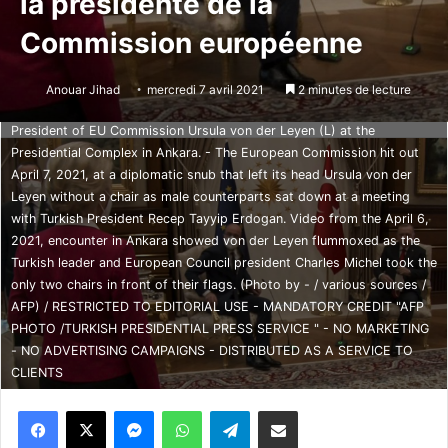
la présidente de la
Commission européenne
This video frame grab taken from footage released by The Turkish
Presidency on April 6, 2021, shows Turkish President Recep Tayyip
Anouar Jihad
mercredi 7 avril 2021
2 minutes de lecture
Erdogan (R) receiving EU Council President Charles Michel (C) and
President of EU Commission Ursula von der Leyen (L) at the
Presidential Complex in Ankara. - The European Commission hit out
April 7, 2021, at a diplomatic snub that left its head Ursula von der
Leyen without a chair as male counterparts sat down at a meeting
with Turkish President Recep Tayyip Erdogan. Video from the April 6,
2021, encounter in Ankara showed von der Leyen flummoxed as the
Turkish leader and European Council president Charles Michel took the
only two chairs in front of their flags. (Photo by - / various sources /
AFP) / RESTRICTED TO EDITORIAL USE - MANDATORY CREDIT "AFP
PHOTO /TURKISH PRESIDENTIAL PRESS SERVICE " - NO MARKETING
- NO ADVERTISING CAMPAIGNS - DISTRIBUTED AS A SERVICE TO
CLIENTS
Messenger
WhatsApp
Telegram
Partager par email