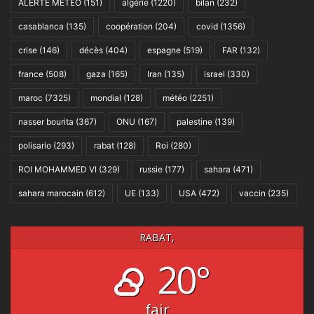
ALERTE MÉTÉO
(151)
algérie
(1220)
bilan
(232)
casablanca
(135)
coopération
(204)
covid
(1356)
crise
(146)
décès
(404)
espagne
(519)
FAR
(132)
france
(508)
gaza
(165)
Iran
(135)
israel
(330)
maroc
(7325)
mondial
(128)
météo
(2251)
nasser bourita
(367)
ONU
(167)
palestine
(139)
polisario
(293)
rabat
(128)
Roi
(280)
ROI MOHAMMED VI
(329)
russie
(177)
sahara
(471)
sahara marocain
(612)
UE
(133)
USA
(472)
vaccin
(235)
RABAT,
20°
fair