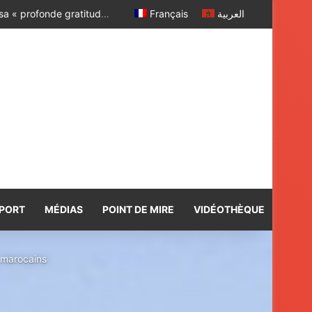
La voie express Tiznit – Dakhla rebaptisée « Donald J. Trump Highway ». Le Président américain exprime sa « profonde gratitude » à SM le Roi Mohammed VI
Français
العربية
PORT
MÉDIAS
POINT DE MIRE
VIDÉOTHÈQUE
s marocains