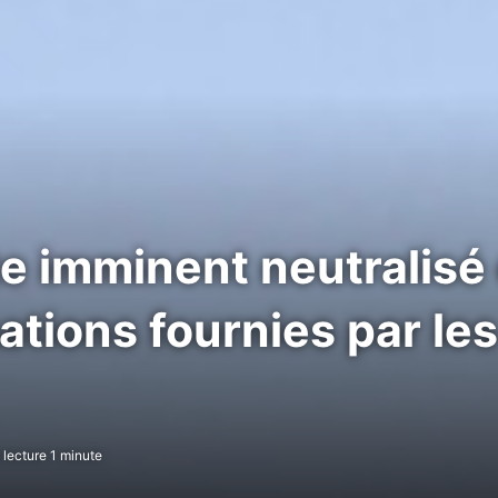
ste imminent neutralisé
ations fournies par le
lecture 1 minute