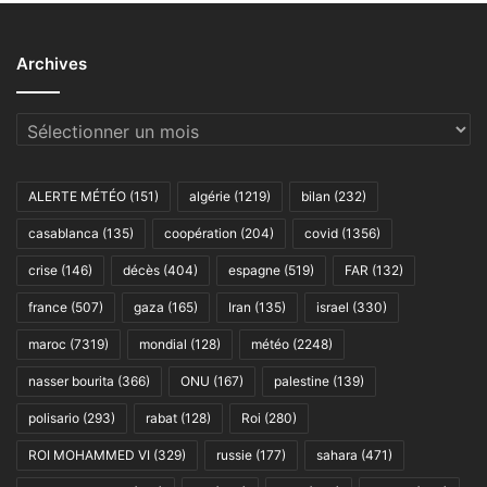
Archives
Archives
ALERTE MÉTÉO
(151)
algérie
(1219)
bilan
(232)
casablanca
(135)
coopération
(204)
covid
(1356)
crise
(146)
décès
(404)
espagne
(519)
FAR
(132)
france
(507)
gaza
(165)
Iran
(135)
israel
(330)
maroc
(7319)
mondial
(128)
météo
(2248)
nasser bourita
(366)
ONU
(167)
palestine
(139)
polisario
(293)
rabat
(128)
Roi
(280)
ROI MOHAMMED VI
(329)
russie
(177)
sahara
(471)