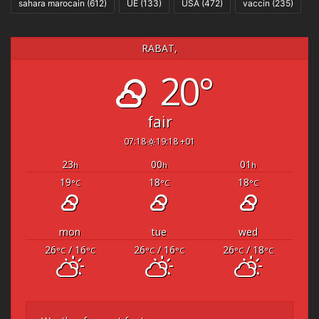
sahara marocain
(612)
UE
(133)
USA
(472)
vaccin
(235)
RABAT,
20°
fair
07:18
19:18 +01
23
00
01
h
h
h
19
18
18
°C
°C
°C
mon
tue
wed
26
/ 16
26
/ 16
26
/ 18
°C
°C
°C
°C
°C
°C