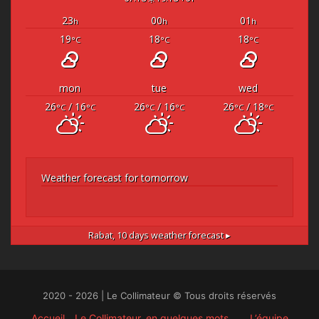
23
00
01
h
h
h
19
18
18
°C
°C
°C
mon
tue
wed
26
/ 16
26
/ 16
26
/ 18
°C
°C
°C
°C
°C
°C
Weather forecast for tomorrow
Rabat,
10 days weather forecast ▸
2020 - 2026 | Le Collimateur © Tous droits réservés
Accueil
Le Collimateur, en quelques mots …
L’équipe