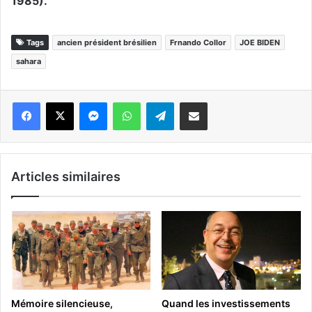
1985).
Tags
ancien président brésilien
Frnando Collor
JOE BIDEN
sahara
Messenger
WhatsApp
Telegram
Partager par email
Articles similaires
Mémoire silencieuse,
Quand les investissements