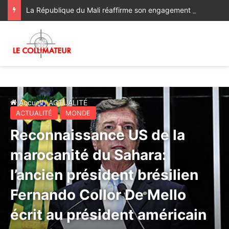
La République du Mali réaffirme son engagement en faveur de l’Initiative de Sa Majesté le Roi Mohammed VI visant à favoriser l’accès des pays du Sahel à l’Océan Atlantique
Accueil
/
ACTUALITÉ
ACTUALITÉ
MONDE
Reconnaissance US de la
marocanité du Sahara:
l’ancien président brésilien
Fernando Collor De Mello
écrit au président américain