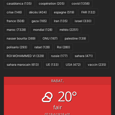
casablanca
(135)
coopération
(205)
covid
(1356)
crise
(146)
décès
(404)
espagne
(519)
FAR
(132)
france
(508)
gaza
(165)
Iran
(135)
israel
(330)
maroc
(7328)
mondial
(128)
météo
(2251)
nasser bourita
(369)
ONU
(167)
palestine
(139)
polisario
(293)
rabat
(128)
Roi
(280)
ROI MOHAMMED VI
(329)
russie
(177)
sahara
(471)
sahara marocain
(613)
UE
(133)
USA
(472)
vaccin
(235)
RABAT,
20°
fair
07:18
19:18 +01