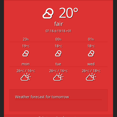
20°
fair
07:18
19:18 +01
23
00
01
h
h
h
19
18
18
°C
°C
°C
mon
tue
wed
26
/ 16
26
/ 16
26
/ 18
°C
°C
°C
°C
°C
°C
Weather forecast for tomorrow