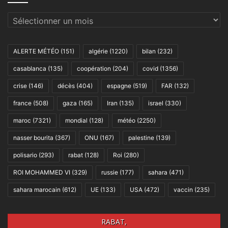
Archives
ALERTE MÉTÉO
(151)
algérie
(1220)
bilan
(232)
casablanca
(135)
coopération
(204)
covid
(1356)
crise
(146)
décès
(404)
espagne
(519)
FAR
(132)
france
(508)
gaza
(165)
Iran
(135)
israel
(330)
maroc
(7321)
mondial
(128)
météo
(2250)
nasser bourita
(367)
ONU
(167)
palestine
(139)
polisario
(293)
rabat
(128)
Roi
(280)
ROI MOHAMMED VI
(329)
russie
(177)
sahara
(471)
sahara marocain
(612)
UE
(133)
USA
(472)
vaccin
(235)
RABAT,