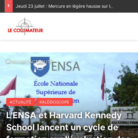
Jeudi 23 juillet : Mercure en légère hausse sur la rive méditerranéenne et le Sud du pays
Accueil
/
ACTUALITÉ
ACTUALITÉ
KALÉIDOSCOPE
L’ENSA et Harvard Kennedy
School lancent un cycle de