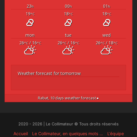
23
00
01
h
h
h
19
18
18
°C
°C
°C
mon
tue
wed
26
/ 16
26
/ 16
26
/ 18
°C
°C
°C
°C
°C
°C
Weather forecast for tomorrow
Rabat,
10 days weather forecast ▸
2020 - 2026 | Le Collimateur © Tous droits réservés
Accueil
Le Collimateur, en quelques mots …
L’équipe