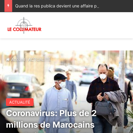
Quand la res publica devient une affaire privée : le Maroc face à ses échéances électorales
Accueil
/
ACTUALITÉ
ACTUALITÉ
Coronavirus: Plus de 2
millions de Marocains