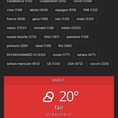
casablanca
(135)
coopération
(205)
covid
(1356)
crise
(146)
décès
(404)
espagne
(519)
FAR
(132)
france
(509)
gaza
(165)
Iran
(135)
israel
(330)
maroc
(7331)
mondial
(128)
météo
(2253)
nasser bourita
(370)
ONU
(167)
palestine
(139)
polisario
(293)
rabat
(128)
Roi
(280)
ROI MOHAMMED VI
(330)
russie
(177)
sahara
(471)
sahara marocain
(613)
UE
(133)
USA
(472)
vaccin
(235)
RABAT,
20°
fair
07:18
19:18 +01