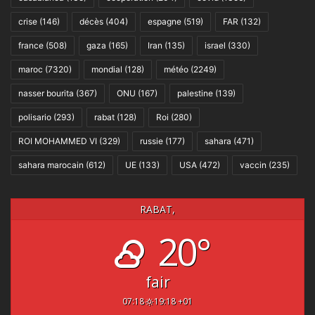
crise
(146)
décès
(404)
espagne
(519)
FAR
(132)
france
(508)
gaza
(165)
Iran
(135)
israel
(330)
maroc
(7320)
mondial
(128)
météo
(2249)
nasser bourita
(367)
ONU
(167)
palestine
(139)
polisario
(293)
rabat
(128)
Roi
(280)
ROI MOHAMMED VI
(329)
russie
(177)
sahara
(471)
sahara marocain
(612)
UE
(133)
USA
(472)
vaccin
(235)
RABAT,
20°
fair
07:18
19:18 +01