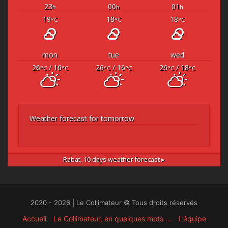
23
00
01
h
h
h
19
18
18
°C
°C
°C
mon
tue
wed
26
/ 16
26
/ 16
26
/ 18
°C
°C
°C
°C
°C
°C
Weather forecast for tomorrow
Rabat,
10 days weather forecast ▸
2020 - 2026 | Le Collimateur © Tous droits réservés
Accueil
Le Collimateur, en quelques mots …
L’équipe