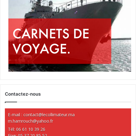
Contactez-nous
E-mail :
contact@lecollimateur.ma
m.hamrouch@yahoo.fr
Tél: 06 61 10 39 26
Fixe: 05 37 20 85 52