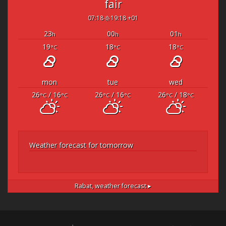
fair
07:18
19:18 +01
23
00
01
h
h
h
19
18
18
°C
°C
°C
mon
tue
wed
26
/ 16
26
/ 16
26
/ 18
°C
°C
°C
°C
°C
°C
Weather forecast for tomorrow
Rabat,
weather forecast ▸