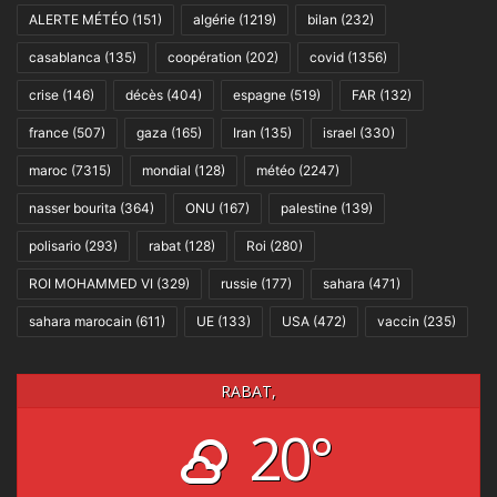
ALERTE MÉTÉO
(151)
algérie
(1219)
bilan
(232)
casablanca
(135)
coopération
(202)
covid
(1356)
crise
(146)
décès
(404)
espagne
(519)
FAR
(132)
france
(507)
gaza
(165)
Iran
(135)
israel
(330)
maroc
(7315)
mondial
(128)
météo
(2247)
nasser bourita
(364)
ONU
(167)
palestine
(139)
polisario
(293)
rabat
(128)
Roi
(280)
ROI MOHAMMED VI
(329)
russie
(177)
sahara
(471)
sahara marocain
(611)
UE
(133)
USA
(472)
vaccin
(235)
RABAT,
20°