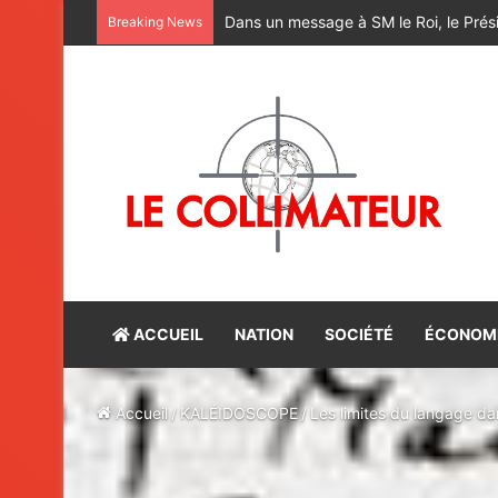
M. Bourita reçoit le conseiller du Pr
Breaking News
ACCUEIL
NATION
SOCIÉTÉ
ÉCONOM
Accueil
/
KALÉIDOSCOPE
/
Les limites du langage da