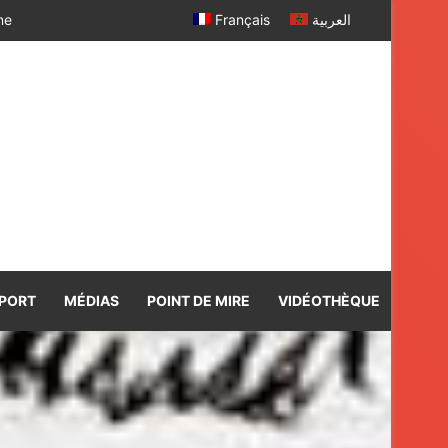
 SM le Roi
Français
العربية
PORT
MÉDIAS
POINT DE MIRE
VIDÉOTHÈQUE