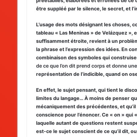
préétablies, élaborées et erronées de ce q
être suppléé par le silence, le secret, et l’i
L’usage des mots désignant les choses, co
tableau « Las Meninas » de Velázquez », et
suffisamment étroite, revient à un problè
la phrase et l’expression des idées. En c
combinaison des symboles qui construisent
de ce que l’on dit prend corps et donne un
représentation de l’indicible, quand on ose
En effet, le sujet pensant, qui tient le di
limites du langage… À moins de penser qu
mécaniquement des précédentes, et qu’il n
conscience pour l’énoncer. Ce « on » qui «
laquelle autant de questions restent sus
est-ce le sujet conscient de ce qu’il dit,