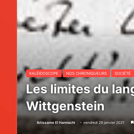
KALÉIDOSCOPE
NOS CHRONIQUEURS
SOCIÉTÉ
Les limites du la
Wittgenstein
Ibtissame El Hannachi
vendredi 29 janvier 2021