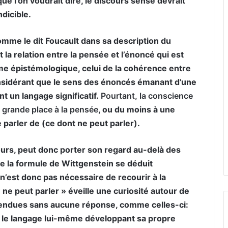
ue l’on voudrait dire, le discours sensé devrait
ndicible.
mme le dit Foucault dans sa description du
 la relation entre la pensée et l’énoncé qui est
me épistémologique, celui de la cohérence entre
onsidérant que le sens des énoncés émanant d’une
 un langage significatif.
Pourtant, la conscience
e grande place à la pensée
, ou du moins à une
 parler de (ce dont ne peut parler).
scours, peut donc porter son regard au-delà des
e la formule de Wittgenstein se déduit
’est donc pas nécessaire de recourir à la
 ne peut parler » éveille une curiosité autour de
pendues sans aucune réponse, comme celles-ci:
 ou le langage lui-même développant sa propre