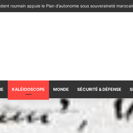
ésident de la République de Roumanie, porteur d’un message adressé à
IE
KALÉIDOSCOPE
MONDE
SÉCURITÉ & DÉFENSE
S
ns la philosophie de Ludwig Wittgenstein