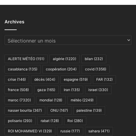
Archives
Archives
ALERTE MÉTÉO
(151)
algérie
(1220)
bilan
(232)
casablanca
(135)
coopération
(204)
covid
(1356)
crise
(146)
décès
(404)
espagne
(519)
FAR
(132)
france
(508)
gaza
(165)
Iran
(135)
israel
(330)
maroc
(7320)
mondial
(128)
météo
(2249)
nasser bourita
(367)
ONU
(167)
palestine
(139)
polisario
(293)
rabat
(128)
Roi
(280)
ROI MOHAMMED VI
(329)
russie
(177)
sahara
(471)