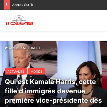
Accra : Sur Très Haute Instruction Royale, M. Bourita représente Sa Majesté le Roi au Sommet extraordinaire de l’UA sur l’élimination du Sida d’ici 2030
Accueil
/
ACTUALITÉ
ACTUALITÉ
MONDE
Qui est Kamala Harris, cette
fille d’immigrés devenue
première vice-présidente des