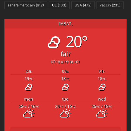
sahara marocain
(612)
UE
(133)
USA
(472)
vaccin
(235)
RABAT,
20°
fair
07:18
19:18 +01
23
00
01
h
h
h
19
18
18
°C
°C
°C
mon
tue
wed
26
/ 16
26
/ 16
26
/ 18
°C
°C
°C
°C
°C
°C