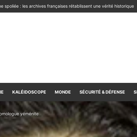
 bien-être !
IE
KALÉIDOSCOPE
MONDE
SÉCURITÉ & DÉFENSE
S
 homologue yéménite