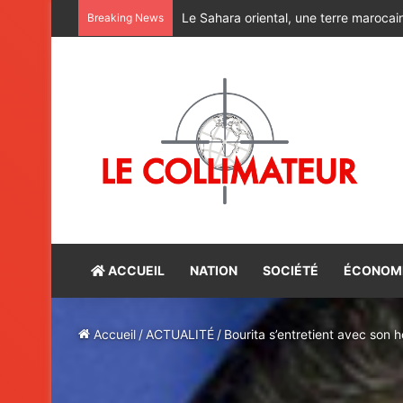
Alerte rouge : Halte aux charlatans du
Breaking News
ACCUEIL
NATION
SOCIÉTÉ
ÉCONOM
Accueil
/
ACTUALITÉ
/
Bourita s’entretient avec son