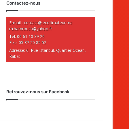
Contactez-nous
E-mail :
contact@lecollimateur.ma
m.hamrouch@yahoo.fr
Tél: 06 61 10 39 26
Fixe: 05 37 20 85 52
Adresse: 6, Rue Istanbul, Quartier Océan,
Rabat
Retrouvez-nous sur Facebook