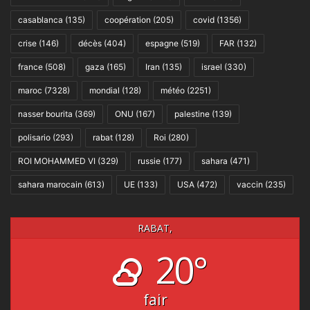
casablanca
(135)
coopération
(205)
covid
(1356)
crise
(146)
décès
(404)
espagne
(519)
FAR
(132)
france
(508)
gaza
(165)
Iran
(135)
israel
(330)
maroc
(7328)
mondial
(128)
météo
(2251)
nasser bourita
(369)
ONU
(167)
palestine
(139)
polisario
(293)
rabat
(128)
Roi
(280)
ROI MOHAMMED VI
(329)
russie
(177)
sahara
(471)
sahara marocain
(613)
UE
(133)
USA
(472)
vaccin
(235)
RABAT,
20°
fair