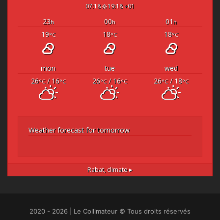
07:18
19:18 +01
23
00
01
h
h
h
19
18
18
°C
°C
°C
mon
tue
wed
26
/ 16
26
/ 16
26
/ 18
°C
°C
°C
°C
°C
°C
Weather forecast for tomorrow
Rabat,
climate ▸
2020 - 2026 | Le Collimateur © Tous droits réservés