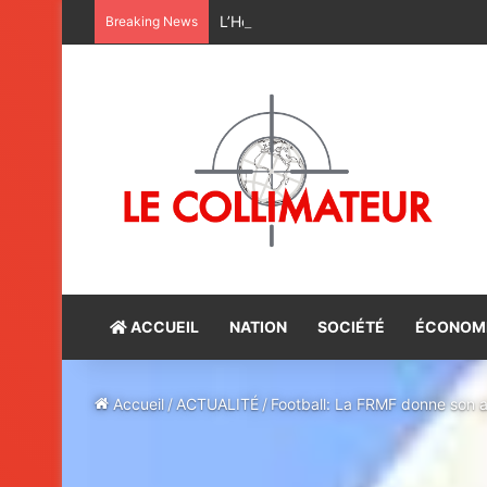
L’Homme ou l’IA ? L’humanité face à s
Breaking News
ACCUEIL
NATION
SOCIÉTÉ
ÉCONOM
Accueil
/
ACTUALITÉ
/
Football: La FRMF donne son a