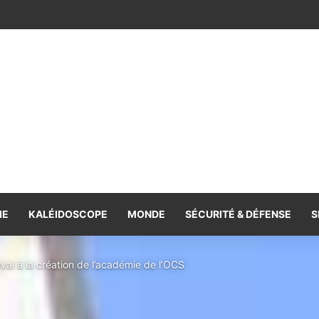
on premier rival
IE
KALÉIDOSCOPE
MONDE
SÉCURITÉ & DÉFENSE
S
val à la création de l’académie de l’OCS