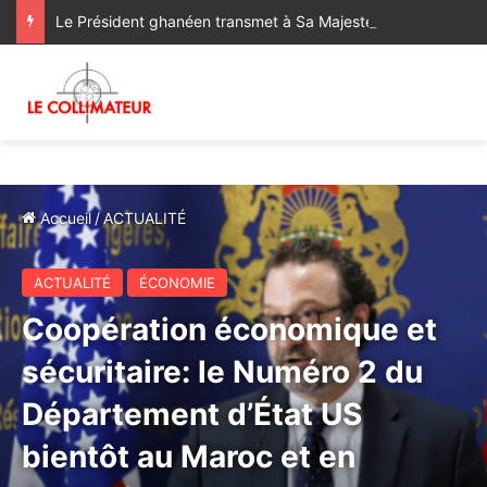
Le Président ghanéen transmet à Sa Majesté le Roi ses salutations fraternelles et exprime sa satisfaction des progrès réalisés dans le cadre de la coopération bilatérale avec le Maroc
Accueil
/
ACTUALITÉ
ACTUALITÉ
ÉCONOMIE
Coopération économique et
sécuritaire: le Numéro 2 du
Département d’État US
bientôt au Maroc et en