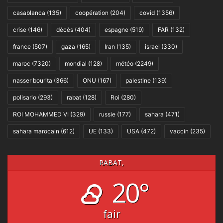
casablanca
(135)
coopération
(204)
covid
(1356)
crise
(146)
décès
(404)
espagne
(519)
FAR
(132)
france
(507)
gaza
(165)
Iran
(135)
israel
(330)
maroc
(7320)
mondial
(128)
météo
(2249)
nasser bourita
(366)
ONU
(167)
palestine
(139)
polisario
(293)
rabat
(128)
Roi
(280)
ROI MOHAMMED VI
(329)
russie
(177)
sahara
(471)
sahara marocain
(612)
UE
(133)
USA
(472)
vaccin
(235)
RABAT,
20°
fair