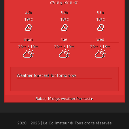
07:18
19:18 +01
23
00
01
h
h
h
19
18
18
°C
°C
°C
mon
tue
wed
26
/ 16
26
/ 16
26
/ 18
°C
°C
°C
°C
°C
°C
Weather forecast for tomorrow
Rabat,
10 days weather forecast ▸
2020 - 2026 | Le Collimateur © Tous droits réservés