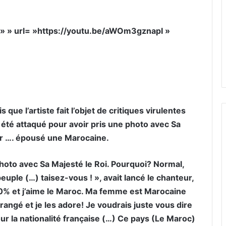
= » » url= »https://youtu.be/aWOm3gznapI »
 que l’artiste fait l’objet de critiques virulentes
t été attaqué pour avoir pris une photo avec Sa
ir …. épousé une Marocaine.
photo avec Sa Majesté le Roi. Pourquoi? Normal,
peuple (…) taisez-vous ! », avait lancé le chanteur,
00% et j’aime le Maroc. Ma femme est Marocaine
angé et je les adore! Je voudrais juste vous dire
r la nationalité française (…) Ce pays (Le Maroc)