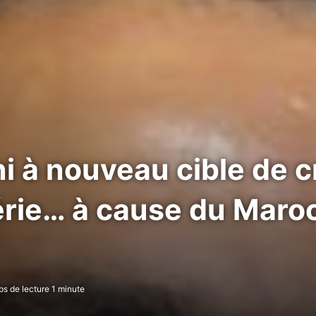
i à nouveau cible de c
érie… à cause du Maroc 
s de lecture 1 minute