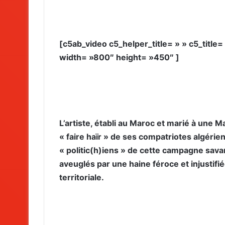
[c5ab_video c5_helper_title= » » c5_titl
width= »800″ height= »450″ ]
L’artiste, établi au Maroc et marié à une
« faire haïr » de ses compatriotes algérie
« politic(h)iens » de cette campagne sav
aveuglés par une haine féroce et injustif
territoriale.