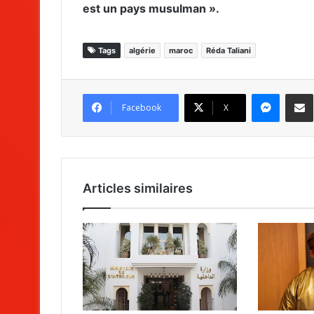
est un pays musulman ».
Tags
algérie
maroc
Réda Taliani
Messenger
Partag
Facebook
X
Articles similaires