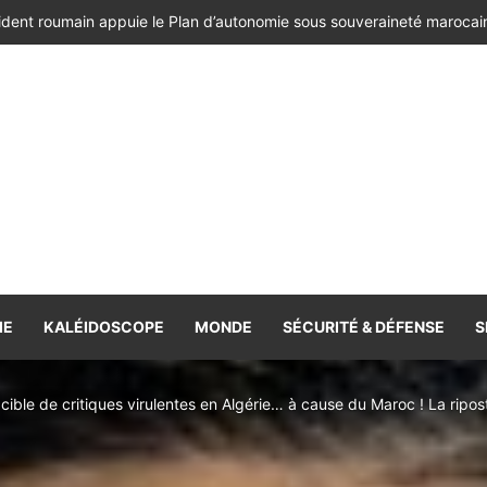
ésident de la République de Roumanie, porteur d’un message adressé à
IE
KALÉIDOSCOPE
MONDE
SÉCURITÉ & DÉFENSE
S
ible de critiques virulentes en Algérie… à cause du Maroc ! La riposte