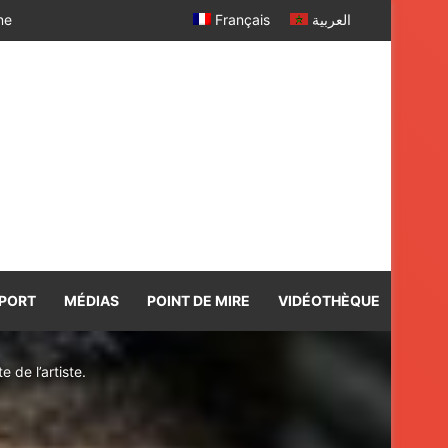
 SM le Roi
Français
العربية
PORT
MÉDIAS
POINT DE MIRE
VIDÉOTHÈQUE
 de l’artiste.