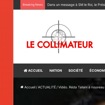
M. Bourita reçoit le conseiller du Pr
Breaking News
ACCUEIL
NATION
SOCIÉTÉ
ÉCONOM
Accueil
/
ACTUALITÉ
/
Vidéo. Réda Taliani à nouveau c