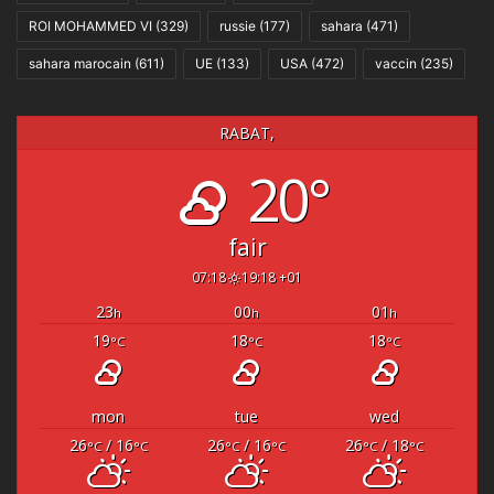
ROI MOHAMMED VI
(329)
russie
(177)
sahara
(471)
sahara marocain
(611)
UE
(133)
USA
(472)
vaccin
(235)
RABAT,
20°
fair
07:18
19:18 +01
23
00
01
h
h
h
19
18
18
°C
°C
°C
mon
tue
wed
26
/ 16
26
/ 16
26
/ 18
°C
°C
°C
°C
°C
°C