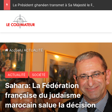
Le Président ghanéen transmet à Sa Majesté le Roi ses salutations fraternelles et exprime sa satisfaction des progrès réalisés dans le cadre de la coopération bilatérale avec le Maroc
Accueil
/
ACTUALITÉ
ACTUALITÉ
SOCIÉTÉ
Sahara: La Fédération
française du judaïsme
marocain salue la décision