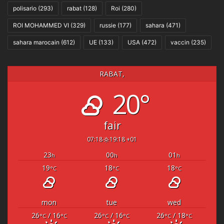
polisario
(293)
rabat
(128)
Roi
(280)
ROI MOHAMMED VI
(329)
russie
(177)
sahara
(471)
sahara marocain
(612)
UE
(133)
USA
(472)
vaccin
(235)
RABAT,
20°
fair
07:18
19:18 +01
23
00
01
h
h
h
19
18
18
°C
°C
°C
mon
tue
wed
26
/ 16
26
/ 16
26
/ 18
°C
°C
°C
°C
°C
°C