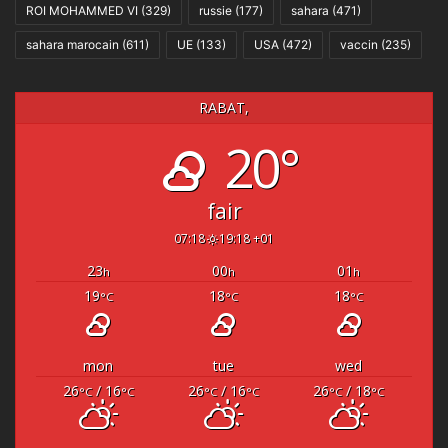
ROI MOHAMMED VI
(329)
russie
(177)
sahara
(471)
sahara marocain
(611)
UE
(133)
USA
(472)
vaccin
(235)
RABAT,
20°
fair
07:18
19:18 +01
23
00
01
h
h
h
19
18
18
°C
°C
°C
mon
tue
wed
26
/ 16
26
/ 16
26
/ 18
°C
°C
°C
°C
°C
°C