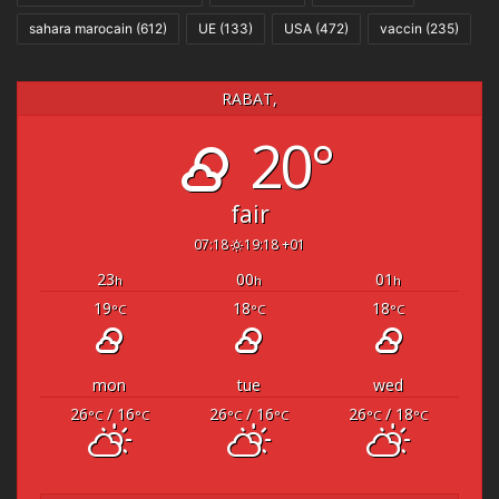
sahara marocain
(612)
UE
(133)
USA
(472)
vaccin
(235)
RABAT,
20°
fair
07:18
19:18 +01
23
00
01
h
h
h
19
18
18
°C
°C
°C
mon
tue
wed
26
/ 16
26
/ 16
26
/ 18
°C
°C
°C
°C
°C
°C