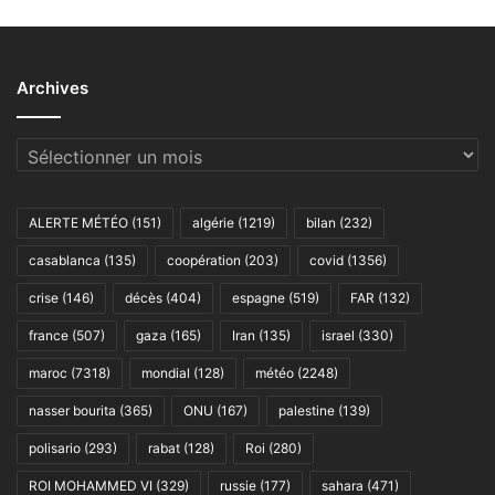
Archives
Archives
ALERTE MÉTÉO
(151)
algérie
(1219)
bilan
(232)
casablanca
(135)
coopération
(203)
covid
(1356)
crise
(146)
décès
(404)
espagne
(519)
FAR
(132)
france
(507)
gaza
(165)
Iran
(135)
israel
(330)
maroc
(7318)
mondial
(128)
météo
(2248)
nasser bourita
(365)
ONU
(167)
palestine
(139)
polisario
(293)
rabat
(128)
Roi
(280)
ROI MOHAMMED VI
(329)
russie
(177)
sahara
(471)