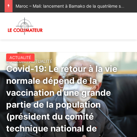
La Consule générale du Royaume du Maroc à Bologne a rendu visite à la famille du regretté Abderrahim Fakir, décédé à la suite d’une violente interpellation policière
ACTUALITÉ
Accueil
/
ACTUALITÉ
Covid-19: Le retour à la vie
normale dépend de la
vaccination d’une grande
partie de la population
(président du comité
technique national de