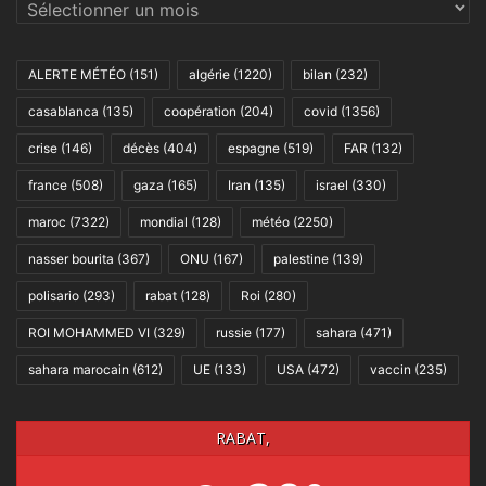
Archives
ALERTE MÉTÉO
(151)
algérie
(1220)
bilan
(232)
casablanca
(135)
coopération
(204)
covid
(1356)
crise
(146)
décès
(404)
espagne
(519)
FAR
(132)
france
(508)
gaza
(165)
Iran
(135)
israel
(330)
maroc
(7322)
mondial
(128)
météo
(2250)
nasser bourita
(367)
ONU
(167)
palestine
(139)
polisario
(293)
rabat
(128)
Roi
(280)
ROI MOHAMMED VI
(329)
russie
(177)
sahara
(471)
sahara marocain
(612)
UE
(133)
USA
(472)
vaccin
(235)
RABAT,