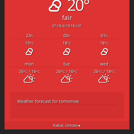
20°
fair
07:18
19:18 +01
23
00
01
h
h
h
19
18
18
°C
°C
°C
mon
tue
wed
26
/ 16
26
/ 16
26
/ 18
°C
°C
°C
°C
°C
°C
Weather forecast for tomorrow
Rabat,
climate ▸