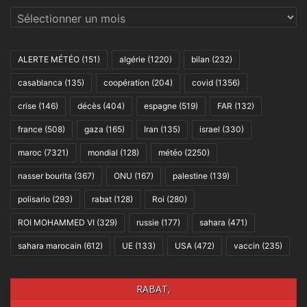
Archives
ALERTE MÉTÉO
(151)
algérie
(1220)
bilan
(232)
casablanca
(135)
coopération
(204)
covid
(1356)
crise
(146)
décès
(404)
espagne
(519)
FAR
(132)
france
(508)
gaza
(165)
Iran
(135)
israel
(330)
maroc
(7321)
mondial
(128)
météo
(2250)
nasser bourita
(367)
ONU
(167)
palestine
(139)
polisario
(293)
rabat
(128)
Roi
(280)
ROI MOHAMMED VI
(329)
russie
(177)
sahara
(471)
sahara marocain
(612)
UE
(133)
USA
(472)
vaccin
(235)
RABAT,