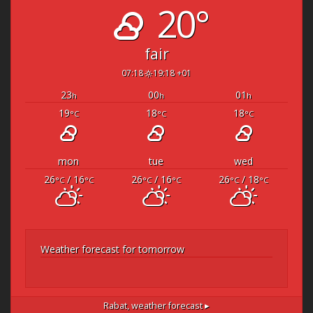
20°
fair
07:18
19:18 +01
23
00
01
h
h
h
19
18
18
°C
°C
°C
mon
tue
wed
26
/ 16
26
/ 16
26
/ 18
°C
°C
°C
°C
°C
°C
Weather forecast for tomorrow
Rabat,
weather forecast ▸