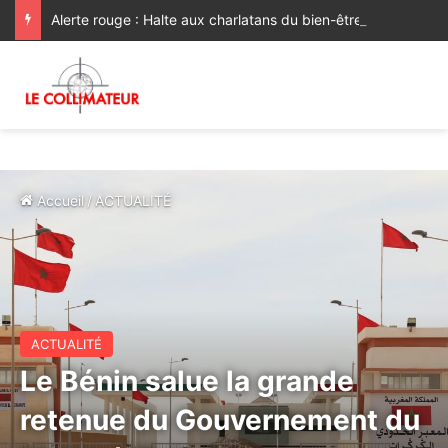
Alerte rouge : Halte aux charlatans du bien-être !
Accueil
/
ACTUALITÉ
ACTUALITÉ
Le Bénin salue la grande
retenue du Gouvernement du