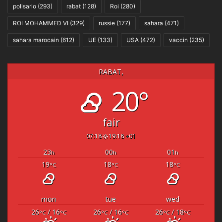
polisario
(293)
rabat
(128)
Roi
(280)
ROI MOHAMMED VI
(329)
russie
(177)
sahara
(471)
sahara marocain
(612)
UE
(133)
USA
(472)
vaccin
(235)
RABAT,
20°
fair
07:18
19:18 +01
23
00
01
h
h
h
19
18
18
°C
°C
°C
mon
tue
wed
26
/ 16
26
/ 16
26
/ 18
°C
°C
°C
°C
°C
°C