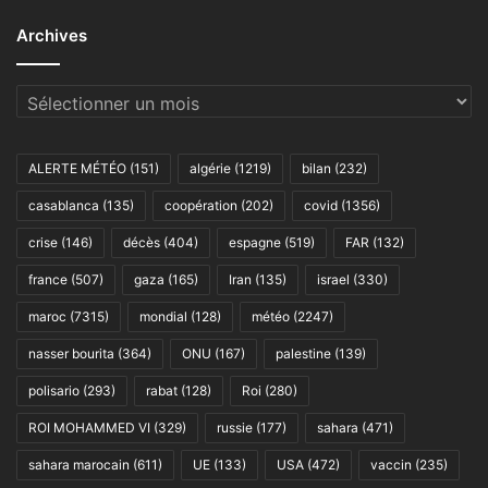
Archives
Archives
ALERTE MÉTÉO
(151)
algérie
(1219)
bilan
(232)
casablanca
(135)
coopération
(202)
covid
(1356)
crise
(146)
décès
(404)
espagne
(519)
FAR
(132)
france
(507)
gaza
(165)
Iran
(135)
israel
(330)
maroc
(7315)
mondial
(128)
météo
(2247)
nasser bourita
(364)
ONU
(167)
palestine
(139)
polisario
(293)
rabat
(128)
Roi
(280)
ROI MOHAMMED VI
(329)
russie
(177)
sahara
(471)
sahara marocain
(611)
UE
(133)
USA
(472)
vaccin
(235)