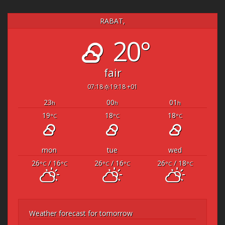
RABAT,
20°
fair
07:18
19:18 +01
23
00
01
h
h
h
19
18
18
°C
°C
°C
mon
tue
wed
26
/ 16
26
/ 16
26
/ 18
°C
°C
°C
°C
°C
°C
Weather forecast for tomorrow