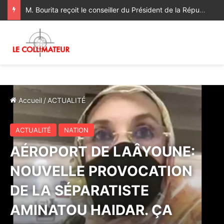
M. Bourita reçoit le conseiller du Président de la République de Roumanie, porteur d’un message adressé à SM le Roi
Accueil
/
ACTUALITÉ
ACTUALITÉ
NATION
AÉROPORT DE LAÂYOUNE:
NOUVELLE PROVOCATION
DE LA SÉPARATISTE
AMINATOU HAIDAR. ÇA