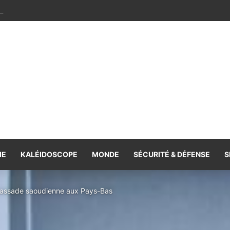
mplexe de Formation Professionnelle Mohammed VI [Vidéo]
IE
KALÉIDOSCOPE
MONDE
SÉCURITÉ & DÉFENSE
S
mbassade saoudienne aux Pays-Bas