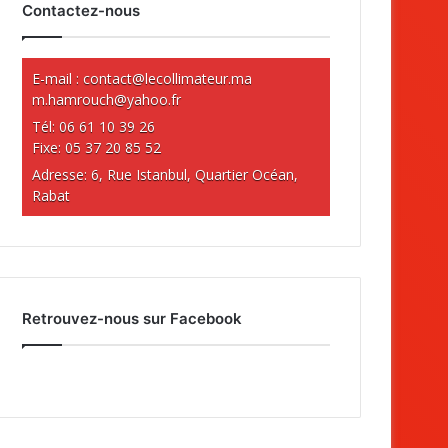
Contactez-nous
E-mail :
contact@lecollimateur.ma
m.hamrouch@yahoo.fr
Tél: 06 61 10 39 26
Fixe: 05 37 20 85 52
Adresse: 6, Rue Istanbul, Quartier Océan,
Rabat
Retrouvez-nous sur Facebook