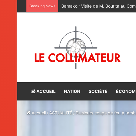
Bamako : Visite de M. Bourita au Co
Breaking News
ACCUEIL
NATION
SOCIÉTÉ
ÉCONOM
Accueil
/
ACTUALITÉ
/
Plusieurs coups de feu à l’a