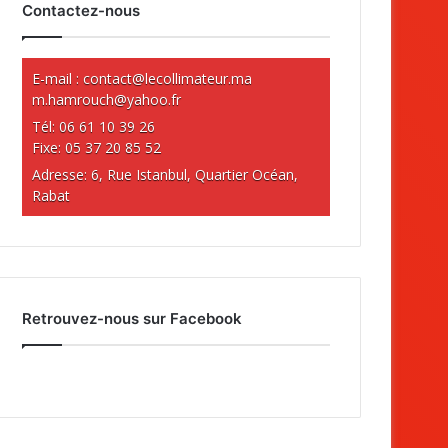
Contactez-nous
E-mail :
contact@lecollimateur.ma
m.hamrouch@yahoo.fr
Tél: 06 61 10 39 26
Fixe: 05 37 20 85 52
Adresse: 6, Rue Istanbul, Quartier Océan,
Rabat
Retrouvez-nous sur Facebook