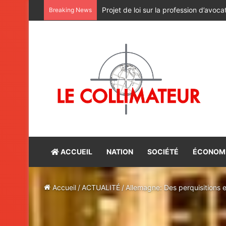
Le bûcher et le palimpseste
Breaking News
ACCUEIL
NATION
SOCIÉTÉ
ÉCONOM
Accueil
/
ACTUALITÉ
/
Allemagne: Des perquisitions e