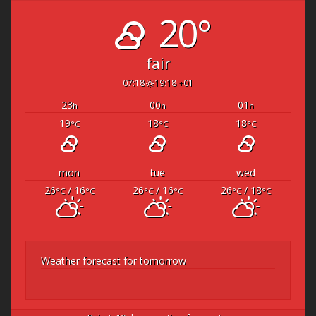
20°
fair
07:18
19:18 +01
23
00
01
h
h
h
19
18
18
°C
°C
°C
mon
tue
wed
26
/ 16
26
/ 16
26
/ 18
°C
°C
°C
°C
°C
°C
Weather forecast for tomorrow