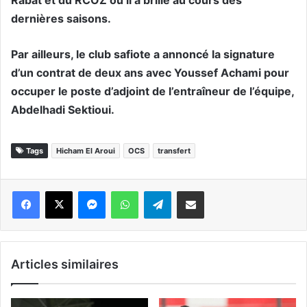
Rabat et du RCOZ où il a brillé au cours des
dernières saisons.
Par ailleurs, le club safiote a annoncé la signature
d’un contrat de deux ans avec Youssef Achami pour
occuper le poste d’adjoint de l’entraîneur de l’équipe,
Abdelhadi Sektioui.
Tags
Hicham El Aroui
OCS
transfert
Messenger
WhatsApp
Telegram
Partager par email
Articles similaires