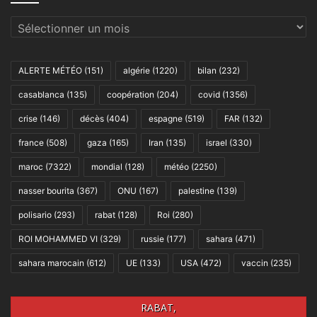
Archives
ALERTE MÉTÉO
(151)
algérie
(1220)
bilan
(232)
casablanca
(135)
coopération
(204)
covid
(1356)
crise
(146)
décès
(404)
espagne
(519)
FAR
(132)
france
(508)
gaza
(165)
Iran
(135)
israel
(330)
maroc
(7322)
mondial
(128)
météo
(2250)
nasser bourita
(367)
ONU
(167)
palestine
(139)
polisario
(293)
rabat
(128)
Roi
(280)
ROI MOHAMMED VI
(329)
russie
(177)
sahara
(471)
sahara marocain
(612)
UE
(133)
USA
(472)
vaccin
(235)
RABAT,