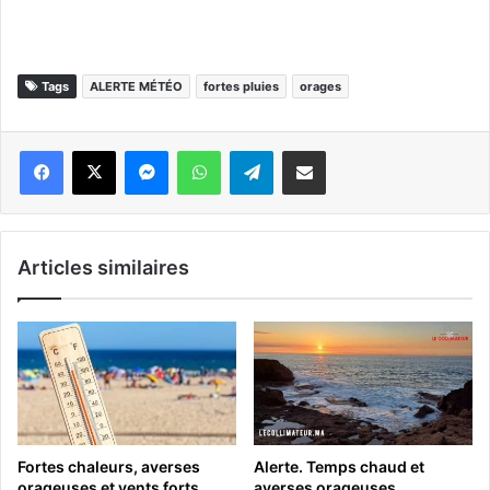
Tags
ALERTE MÉTÉO
fortes pluies
orages
Messenger
WhatsApp
Telegram
Partager par email
Articles similaires
Fortes chaleurs, averses
Alerte. Temps chaud et
orageuses et vents forts,
averses orageuses,