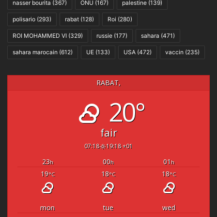
nasser bourita
(367)
ONU
(167)
palestine
(139)
polisario
(293)
rabat
(128)
Roi
(280)
ROI MOHAMMED VI
(329)
russie
(177)
sahara
(471)
sahara marocain
(612)
UE
(133)
USA
(472)
vaccin
(235)
RABAT,
20°
fair
07:18
19:18 +01
23
00
01
h
h
h
19
18
18
°C
°C
°C
mon
tue
wed