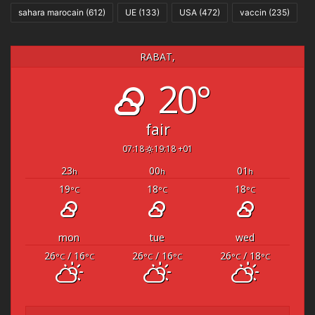
sahara marocain
(612)
UE
(133)
USA
(472)
vaccin
(235)
RABAT,
20°
fair
07:18
19:18 +01
23
00
01
h
h
h
19
18
18
°C
°C
°C
mon
tue
wed
26
/ 16
26
/ 16
26
/ 18
°C
°C
°C
°C
°C
°C