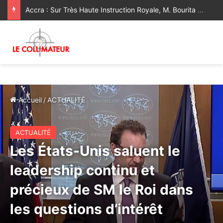
Accra : Sur Très Haute Instruction Royale, M. Bourita représente Sa Majesté le Roi au Sommet extraordinaire de l’UA sur l’élimination du Sida d’ici 2030
Accueil
/
ACTUALITÉ
ACTUALITÉ
Les États-Unis saluent le
leadership continu et
précieux de SM le Roi dans
les questions d’intérêt