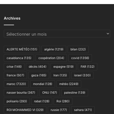
Archives
Archives
ALERTE MÉTÉO
(151)
algérie
(1219)
bilan
(232)
casablanca
(135)
coopération
(204)
covid
(1356)
crise
(146)
décès
(404)
espagne
(519)
FAR
(132)
france
(507)
gaza
(165)
Iran
(135)
israel
(330)
maroc
(7320)
mondial
(128)
météo
(2249)
nasser bourita
(367)
ONU
(167)
palestine
(139)
polisario
(293)
rabat
(128)
Roi
(280)
ROI MOHAMMED VI
(329)
russie
(177)
sahara
(471)