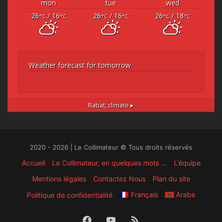
mon
tue
wed
26
/ 16
26
/ 16
26
/ 18
°C
°C
°C
°C
°C
°C
Weather forecast for tomorrow
Rabat,
climate ▸
2020 - 2026 | Le Collimateur © Tous droits réservés
Accueil
Le Collimateur, en quelques mots …
L’équipe
Mentions légales
Contactez Nous
Plan du site
Français
Arabe
Politique de confidentialité
Facebook
YouTube
RSS