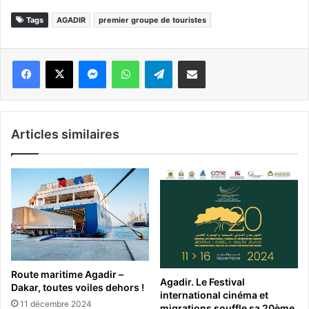
Tags
AGADIR
premier groupe de touristes
Messenger
WhatsApp
Telegram
Partager par email
Articles similaires
Route maritime Agadir –
Agadir. Le Festival
Dakar, toutes voiles dehors !
international cinéma et
11 décembre 2024
migrations souffle sa 20ème