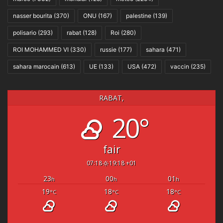
nasser bourita
(370)
ONU
(167)
palestine
(139)
polisario
(293)
rabat
(128)
Roi
(280)
ROI MOHAMMED VI
(330)
russie
(177)
sahara
(471)
sahara marocain
(613)
UE
(133)
USA
(472)
vaccin
(235)
RABAT,
20°
fair
07:18
19:18 +01
23
00
01
h
h
h
19
18
18
°C
°C
°C