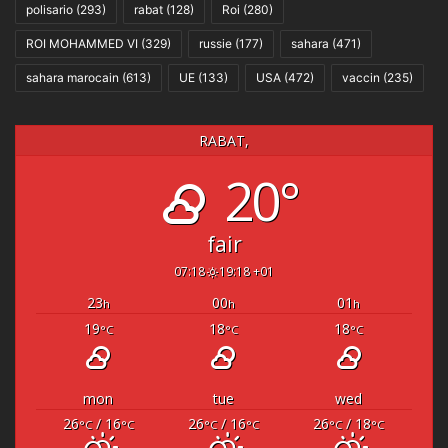
polisario
(293)
rabat
(128)
Roi
(280)
ROI MOHAMMED VI
(329)
russie
(177)
sahara
(471)
sahara marocain
(613)
UE
(133)
USA
(472)
vaccin
(235)
RABAT,
20°
fair
07:18
19:18 +01
23
00
01
h
h
h
19
18
18
°C
°C
°C
mon
tue
wed
26
/ 16
26
/ 16
26
/ 18
°C
°C
°C
°C
°C
°C