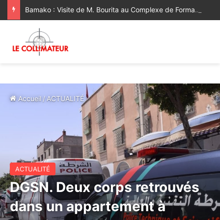
Bamako : Visite de M. Bourita au Complexe de Formation Professionnelle Mohammed VI [Vidéo]
Accueil
/
ACTUALITÉ
ACTUALITÉ
DGSN. Deux corps retrouvés
dans un appartement à