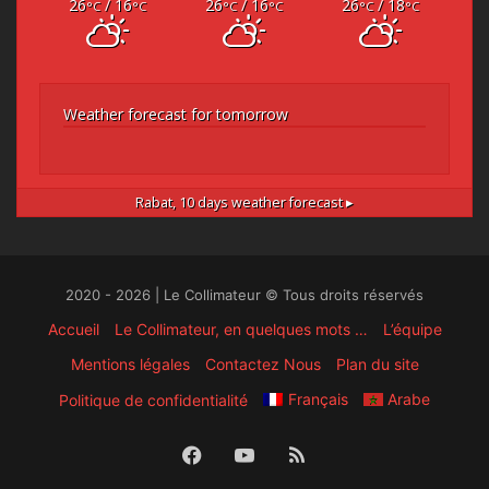
26
/ 16
26
/ 16
26
/ 18
°C
°C
°C
°C
°C
°C
Weather forecast for tomorrow
Rabat,
10 days weather forecast ▸
2020 - 2026 | Le Collimateur © Tous droits réservés
Accueil
Le Collimateur, en quelques mots …
L’équipe
Mentions légales
Contactez Nous
Plan du site
Français
Arabe
Politique de confidentialité
Facebook
YouTube
RSS