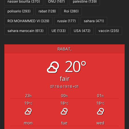
nasser bourita
(370)
ONU
(167)
palestine
(139)
polisario
(293)
rabat
(128)
Roi
(280)
ROI MOHAMMED VI
(329)
russie
(177)
sahara
(471)
sahara marocain
(613)
UE
(133)
USA
(472)
vaccin
(235)
RABAT,
20°
fair
07:18
19:18 +01
23
00
01
h
h
h
19
18
18
°C
°C
°C
mon
tue
wed