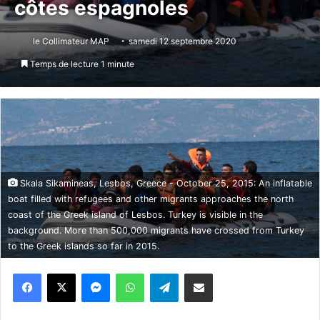
côtes espagnoles
le Collimateur MAP
samedi 12 septembre 2020
Temps de lecture 1 minute
Skala Sikamineas, Lesbos, Greece - October 25, 2015: An inflatable
boat filled with refugees and other migrants approaches the north
coast of the Greek island of Lesbos. Turkey is visible in the
background. More than 500,000 migrants have crossed from Turkey
to the Greek islands so far in 2015.
Messenger
WhatsApp
Telegram
Partager par email