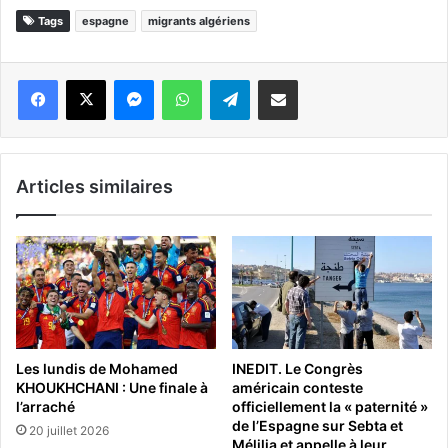
Tags
espagne
migrants algériens
Messenger
WhatsApp
Telegram
Partager par email
Articles similaires
Les lundis de Mohamed
INEDIT. Le Congrès
KHOUKHCHANI : Une finale à
américain conteste
l’arraché
officiellement la « paternité »
de l’Espagne sur Sebta et
20 juillet 2026
Mélilia et appelle à leur